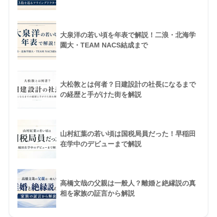
大泉洋の若い頃を年表で解説！二浪・北海学
園大・TEAM NACS結成まで
大松敦とは何者？日建設計の社長になるまで
の経歴と手がけた街を解説
山村紅葉の若い頃は国税局員だった！早稲田
在学中のデビューまで解説
高橋文哉の父親は一般人？離婚と絶縁説の真
相を家族の証言から解説