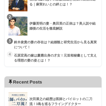
る｜麻実れいとの絆とは！？
2
伊藤英明の妻・奥田英の正体は？美人説や結
婚後の生活を徹底解説
3
鈴木俊貴の妻の存在は？結婚観と研究生活から見る真実
について！
4
石原宏高の嫁は慶應出身の才女！元首相秘書として支え
る理想の妻の姿とは！？
Recent Posts
次田展之の経歴は医師とパイロットの二刀
流！3島を巡るフライングドクター