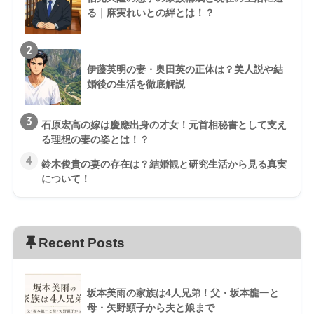
る｜麻実れいとの絆とは！？
2
伊藤英明の妻・奥田英の正体は？美人説や結
婚後の生活を徹底解説
3
石原宏高の嫁は慶應出身の才女！元首相秘書として支え
る理想の妻の姿とは！？
4
鈴木俊貴の妻の存在は？結婚観と研究生活から見る真実
について！
Recent Posts
坂本美雨の家族は4人兄弟！父・坂本龍一と
母・矢野顕子から夫と娘まで