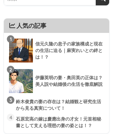
人気の記事
1
信元久隆の息子の家族構成と現在
の生活に迫る｜麻実れいとの絆と
は！？
2
伊藤英明の妻・奥田英の正体は？
美人説や結婚後の生活を徹底解説
3
鈴木俊貴の妻の存在は？結婚観と研究生活
から見る真実について！
4
石原宏高の嫁は慶應出身の才女！元首相秘
書として支える理想の妻の姿とは！？