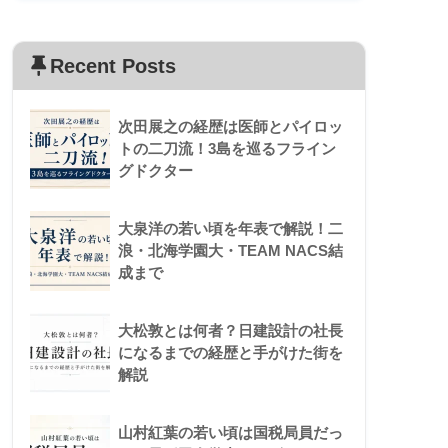
Recent Posts
次田展之の経歴は医師とパイロッ
トの二刀流！3島を巡るフライン
グドクター
大泉洋の若い頃を年表で解説！二
浪・北海学園大・TEAM NACS結
成まで
大松敦とは何者？日建設計の社長
になるまでの経歴と手がけた街を
解説
山村紅葉の若い頃は国税局員だっ