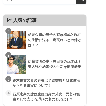
人気の記事
1
信元久隆の息子の家族構成と現在
の生活に迫る｜麻実れいとの絆と
は！？
2
伊藤英明の妻・奥田英の正体は？
美人説や結婚後の生活を徹底解説
3
鈴木俊貴の妻の存在は？結婚観と研究生活
から見る真実について！
4
石原宏高の嫁は慶應出身の才女！元首相秘
書として支える理想の妻の姿とは！？