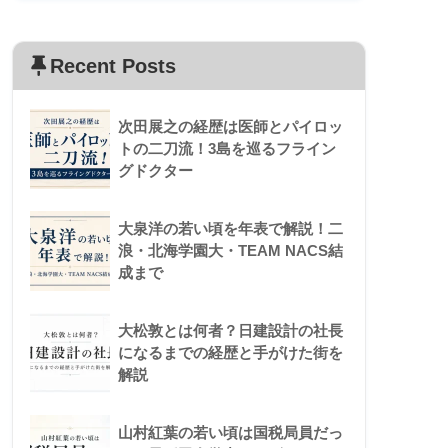
Recent Posts
次田展之の経歴は医師とパイロッ
トの二刀流！3島を巡るフライン
グドクター
大泉洋の若い頃を年表で解説！二
浪・北海学園大・TEAM NACS結
成まで
大松敦とは何者？日建設計の社長
になるまでの経歴と手がけた街を
解説
山村紅葉の若い頃は国税局員だっ