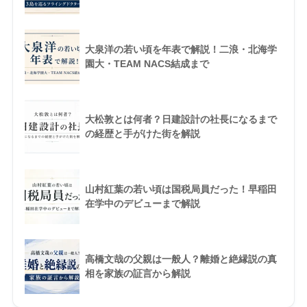
大泉洋の若い頃を年表で解説！二浪・北海学
園大・TEAM NACS結成まで
大松敦とは何者？日建設計の社長になるまで
の経歴と手がけた街を解説
山村紅葉の若い頃は国税局員だった！早稲田
在学中のデビューまで解説
高橋文哉の父親は一般人？離婚と絶縁説の真
相を家族の証言から解説