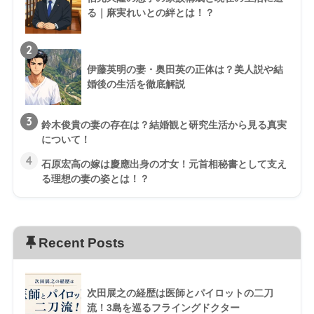
る｜麻実れいとの絆とは！？
2
伊藤英明の妻・奥田英の正体は？美人説や結
婚後の生活を徹底解説
3
鈴木俊貴の妻の存在は？結婚観と研究生活から見る真実
について！
4
石原宏高の嫁は慶應出身の才女！元首相秘書として支え
る理想の妻の姿とは！？
Recent Posts
次田展之の経歴は医師とパイロットの二刀
流！3島を巡るフライングドクター