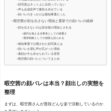
顔写真はネット上に出回っていない
声も合成音声で素性を伏せている
顔バレのきっかけは都知事選だった
暇空茜が顔を出さない理由と選挙での顔バレの経緯
顔を出さないのは安全面の理由とされる
裁判を抱える当事者としての慎重さ
選挙戦略としての側面も語られる
都知事選で公開された顔写真とは
顔バレを望む声が広がった理由
素顔が今も伏せられている背景
暇空茜の顔バレについてまとめ
暇空茜の顔バレは本当？顔出しの実態を
整理
まずは、暇空茜さんが普段どんな姿で活動しているのか