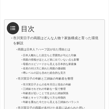
目次
市川実日子の両親はどんな人物？家族構成と育った環境
を解説
両親は日本人？ハーフ説が出た理由とは
日本人離れした顔立ちと雰囲気が与えた印象
両親の情報がほとんど表に出ていない点も影響
母親のエピソードから見える日本的な家庭像
名前の付け方に表れた両親の価値観
噂レベルの話も含めた総合的な見方
市川実日子の年齢と三姉妹の年齢差を整理
市川実日子さんの生年月日と現在の年齢
三姉妹それぞれの年齢を一覧で整理
年齢差が近いことで生まれた姉妹関係
年齢とキャリアの重なり方も特徴的
年齢を重ねた今だから見える三姉妹のバランス
市川実日子の両親が名付けた名前に込められた想い