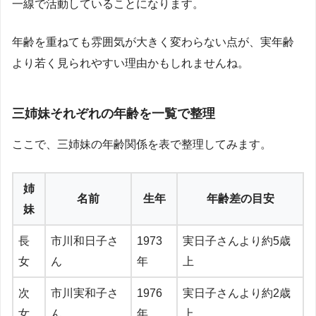
一線で活動していることになります。
年齢を重ねても雰囲気が大きく変わらない点が、実年齢
より若く見られやすい理由かもしれませんね。
三姉妹それぞれの年齢を一覧で整理
ここで、三姉妹の年齢関係を表で整理してみます。
姉
名前
生年
年齢差の目安
妹
長
市川和日子さ
1973
実日子さんより約5歳
女
ん
年
上
次
市川実和子さ
1976
実日子さんより約2歳
女
ん
年
上