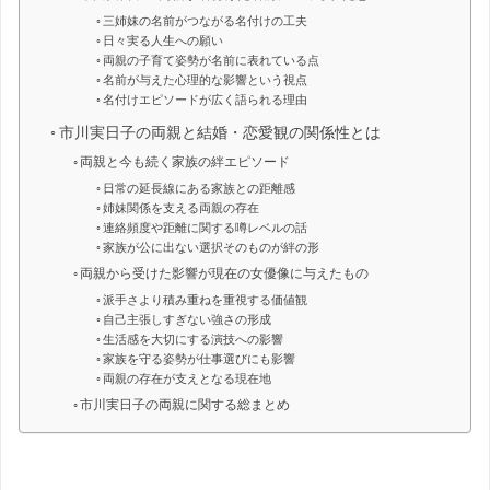
三姉妹の名前がつながる名付けの工夫
日々実る人生への願い
両親の子育て姿勢が名前に表れている点
名前が与えた心理的な影響という視点
名付けエピソードが広く語られる理由
市川実日子の両親と結婚・恋愛観の関係性とは
両親と今も続く家族の絆エピソード
日常の延長線にある家族との距離感
姉妹関係を支える両親の存在
連絡頻度や距離に関する噂レベルの話
家族が公に出ない選択そのものが絆の形
両親から受けた影響が現在の女優像に与えたもの
派手さより積み重ねを重視する価値観
自己主張しすぎない強さの形成
生活感を大切にする演技への影響
家族を守る姿勢が仕事選びにも影響
両親の存在が支えとなる現在地
市川実日子の両親に関する総まとめ