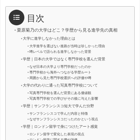
目次
栗原菊乃の大学はどこ？学歴から見る進学先の真相
大学に進学しなかった理由とは
大学進学を選ばない進路が当時は珍しかった理由
噂レベルで語られる進学しなかった背景
学歴｜日本の大学ではなく専門学校を選んだ背景
なぜ日本の大学より専門学校だったのか
専門学校から海外へつながる学歴ルート
周囲から見た専門学校選択への評価や噂
大学の代わりに通った写真専門学校について
写真専門学校を選んだ背景にある価値観
写真専門学校での学びがその後に与えた影響
学歴｜サンフランシスコ短大で学んだ分野
サンフランシスコで学んだ内容と特徴
なぜサンフランシスコだったのかという視点
学歴｜ロンドン留学で身につけたアート感覚
ロンドン留学で変化した表現の視点
ロンドン留学に関する噂や評価