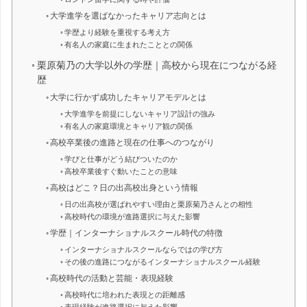
大学進学を選ばなかったキャリア志向とは
学歴より経験を重視する考え方
有名人の家庭に生まれたこととの関係
栗原菊乃の大学以外の学歴｜高校から現在につながる経
歴
大学に行かず成功したキャリアモデルとは
大学進学を前提にしないキャリア設計の強み
有名人の家庭環境とキャリア観の関係
高校卒業後の進路と現在の仕事へのつながり
学びと仕事がどう結びついたのか
高校卒業後すぐ動いたことの意味
高校はどこ？日の出高校出身という情報
日の出高校が選ばれやすい理由と栗原菊乃さんとの相性
高校時代の環境が進路選択に与えた影響
学歴｜インターナショナルスクール時代の特徴
インターナショナルスクールならではの学び方
その後の進路につながるインターナショナルスクール経験
高校時代の活動と芸能・表現経験
高校時代に培われた表現との距離感