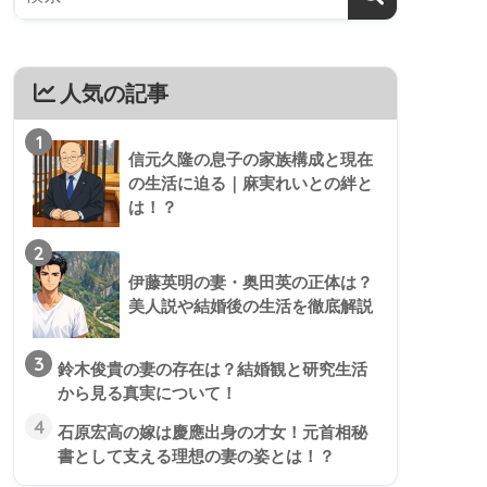
人気の記事
1
信元久隆の息子の家族構成と現在
の生活に迫る｜麻実れいとの絆と
は！？
2
伊藤英明の妻・奥田英の正体は？
美人説や結婚後の生活を徹底解説
3
鈴木俊貴の妻の存在は？結婚観と研究生活
から見る真実について！
4
石原宏高の嫁は慶應出身の才女！元首相秘
書として支える理想の妻の姿とは！？