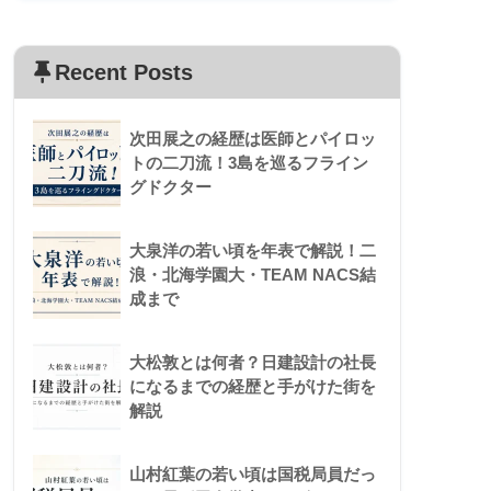
Recent Posts
次田展之の経歴は医師とパイロッ
トの二刀流！3島を巡るフライン
グドクター
大泉洋の若い頃を年表で解説！二
浪・北海学園大・TEAM NACS結
成まで
大松敦とは何者？日建設計の社長
になるまでの経歴と手がけた街を
解説
山村紅葉の若い頃は国税局員だっ