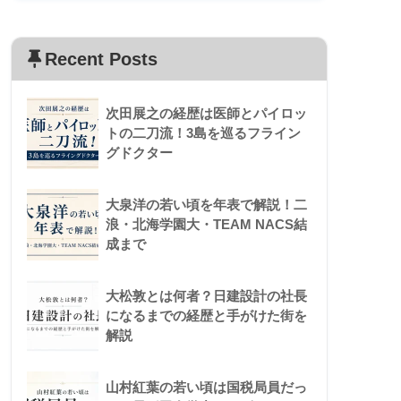
Recent Posts
次田展之の経歴は医師とパイロッ
トの二刀流！3島を巡るフライン
グドクター
大泉洋の若い頃を年表で解説！二
浪・北海学園大・TEAM NACS結
成まで
大松敦とは何者？日建設計の社長
になるまでの経歴と手がけた街を
解説
山村紅葉の若い頃は国税局員だっ