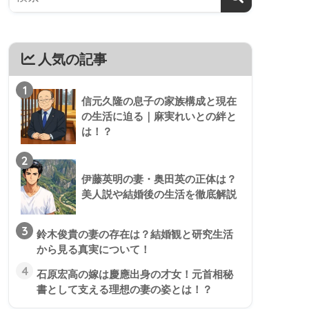
人気の記事
1
信元久隆の息子の家族構成と現在
の生活に迫る｜麻実れいとの絆と
は！？
2
伊藤英明の妻・奥田英の正体は？
美人説や結婚後の生活を徹底解説
3
鈴木俊貴の妻の存在は？結婚観と研究生活
から見る真実について！
4
石原宏高の嫁は慶應出身の才女！元首相秘
書として支える理想の妻の姿とは！？