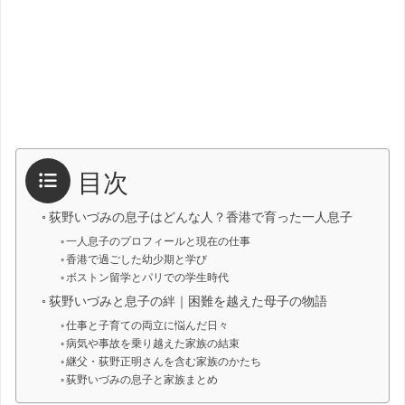
目次
荻野いづみの息子はどんな人？香港で育った一人息子
一人息子のプロフィールと現在の仕事
香港で過ごした幼少期と学び
ボストン留学とパリでの学生時代
荻野いづみと息子の絆｜困難を越えた母子の物語
仕事と子育ての両立に悩んだ日々
病気や事故を乗り越えた家族の結束
継父・荻野正明さんを含む家族のかたち
荻野いづみの息子と家族まとめ