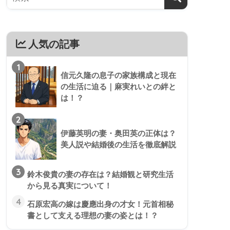
人気の記事
1
信元久隆の息子の家族構成と現在
の生活に迫る｜麻実れいとの絆と
は！？
2
伊藤英明の妻・奥田英の正体は？
美人説や結婚後の生活を徹底解説
3
鈴木俊貴の妻の存在は？結婚観と研究生活
から見る真実について！
4
石原宏高の嫁は慶應出身の才女！元首相秘
書として支える理想の妻の姿とは！？