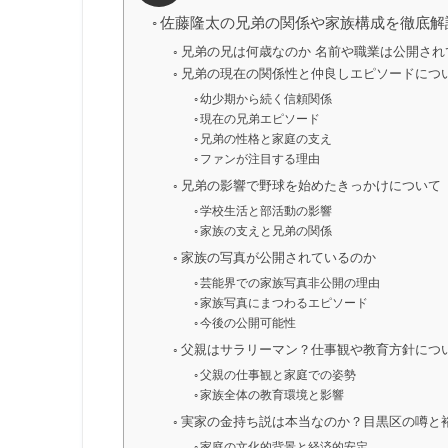
佐藤隆太の兄弟の関係や家族構成を徹底解
兄弟の兄は何歳なのか 名前や職業は公開され
兄弟の現在の関係性と仲良しエピソードにつ
幼少期から続く信頼関係
現在の兄弟エピソード
兄弟の性格と家庭の支え
ファンが注目する理由
兄弟の影響で野球を始めたきっかけについて
学校生活と部活動の影響
家族の支えと兄弟の関係
家族の写真が公開されているのか
芸能界での家族写真非公開の理由
家族写真にまつわるエピソード
今後の公開可能性
父親はサラリーマン？仕事観や教育方針につ
父親の仕事観と家庭での姿勢
家族全体の教育環境と影響
実家の金持ち説は本当なのか？目黒区の噂と
家庭の文化的背景と経済的安定