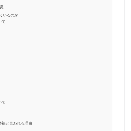
説
ているのか
いて
いて
裕福と言われる理由