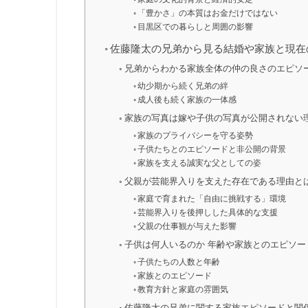
「豊かさ」の本質はお金だけではない
目黒区での暮らしと周囲の影響
佐藤隆太の兄弟から見る結婚や家族と現在
兄弟からわかる家族全体の仲の良さのエピソ
幼少期から続く兄弟の絆
成人後も続く家族の一体感
家族の写真は嫁や子供の写真が公開されない
家族のプライバシーを守る姿勢
子供たちとのエピソードと非公開の背景
家族を支える誠実な父としての姿
父親が芸能界入りを支えた存在である理由と
家庭で育まれた「自由に挑戦する」環境
芸能界入りを後押しした具体的な支援
父親の仕事観が与えた影響
子供は何人いるのか 年齢や家族とのエピソー
子供たちの人数と年齢
家族とのエピソード
教育方針と家庭の雰囲気
佐藤隆太の兄弟に関する家族エピソードと関