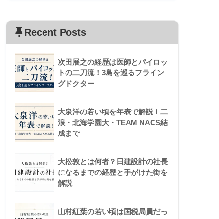
Recent Posts
次田展之の経歴は医師とパイロッ
トの二刀流！3島を巡るフライン
グドクター
大泉洋の若い頃を年表で解説！二
浪・北海学園大・TEAM NACS結
成まで
大松敦とは何者？日建設計の社長
になるまでの経歴と手がけた街を
解説
山村紅葉の若い頃は国税局員だっ