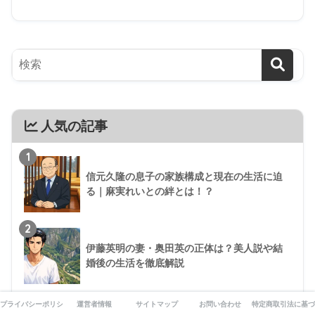
人気の記事
1
信元久隆の息子の家族構成と現在の生活に迫
る｜麻実れいとの絆とは！？
2
伊藤英明の妻・奥田英の正体は？美人説や結
婚後の生活を徹底解説
3
鈴木俊貴の妻の存在は？結婚観と研究生活から見る真実
プライバシーポリシー
運営者情報
サイトマップ
お問い合わせ
特定商取引法に基づ