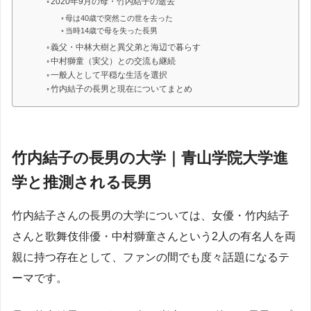
2020年9月の母・竹内結子の逝去
母は40歳で突然この世を去った
当時14歳で母を失った長男
義父・中林大樹と異父弟と海辺で暮らす
中村獅童（実父）との交流も継続
一般人として平穏な生活を選択
竹内結子の長男と現在についてまとめ
竹内結子の長男の大学｜青山学院大学進
学と推測される長男
竹内結子さんの長男の大学については、女優・竹内結子
さんと歌舞伎俳優・中村獅童さんという2人の有名人を両
親に持つ存在として、ファンの間でも度々話題になるテ
ーマです。