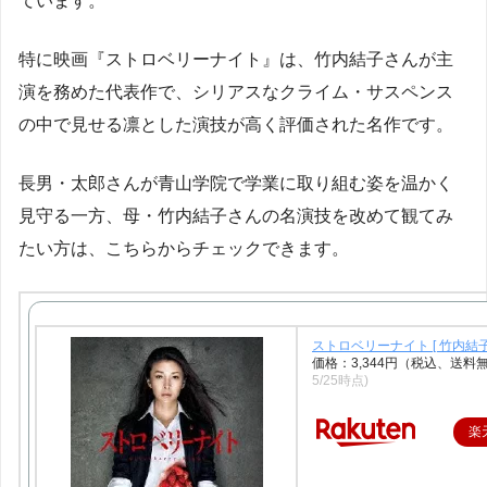
ています。
特に映画『ストロベリーナイト』は、竹内結子さんが主
演を務めた代表作で、シリアスなクライム・サスペンス
の中で見せる凛とした演技が高く評価された名作です。
長男・太郎さんが青山学院で学業に取り組む姿を温かく
見守る一方、母・竹内結子さんの名演技を改めて観てみ
たい方は、こちらからチェックできます。
ストロベリーナイト [ 竹内結子
価格：3,344円（税込、送料
5/25時点)
楽