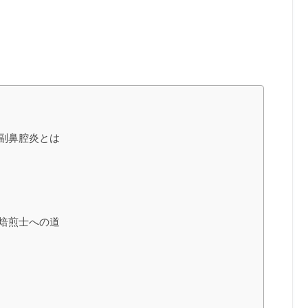
副鼻腔炎とは
焙煎士への道