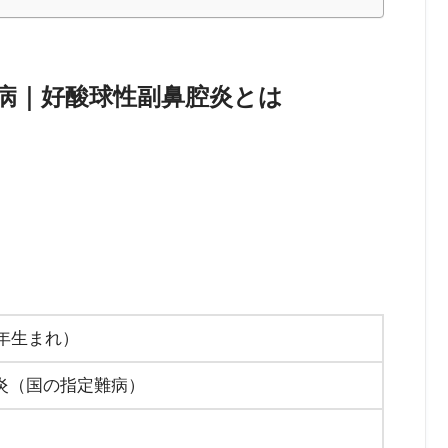
病｜好酸球性副鼻腔炎とは
0年生まれ）
炎（国の指定難病）