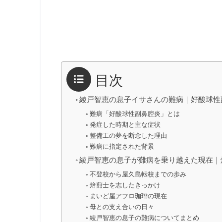
目次
綾戸智恵の息子イサさんの難病｜好酸球性
難病「好酸球性副鼻腔炎」とは
発症した時期と主な症状
整備工の夢を断念した理由
難病に指定された背景
綾戸智恵の息子が難病を乗り越えた現在｜
不登校から屋久島転校までの歩み
焙煎士を志したきっかけ
まいど屋アフロ珈琲の現在
母との支え合いの日々
綾戸智恵の息子の難病についてまとめ