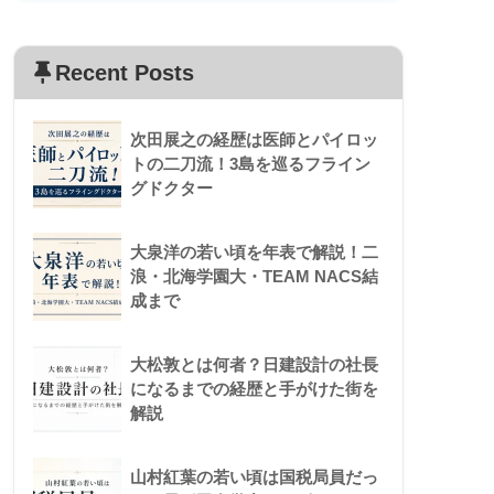
Recent Posts
次田展之の経歴は医師とパイロッ
トの二刀流！3島を巡るフライン
グドクター
大泉洋の若い頃を年表で解説！二
浪・北海学園大・TEAM NACS結
成まで
大松敦とは何者？日建設計の社長
になるまでの経歴と手がけた街を
解説
山村紅葉の若い頃は国税局員だっ