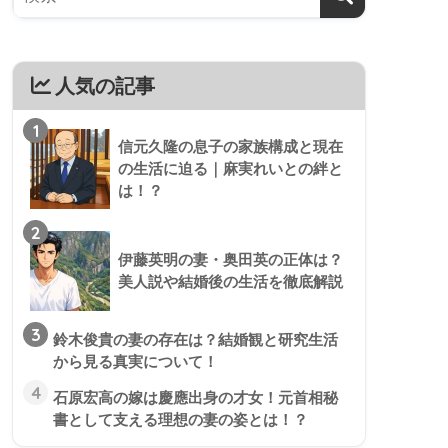
人気の記事
1
信元久隆の息子の家族構成と現在
の生活に迫る｜麻実れいとの絆と
は！？
2
伊藤英明の妻・奥田英の正体は？
美人説や結婚後の生活を徹底解説
3
鈴木俊貴の妻の存在は？結婚観と研究生活
から見る真実について！
4
石原宏高の嫁は慶應出身の才女！元首相秘
書として支える理想の妻の姿とは！？