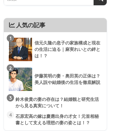
人気の記事
1
信元久隆の息子の家族構成と現在
の生活に迫る｜麻実れいとの絆と
は！？
2
伊藤英明の妻・奥田英の正体は？
美人説や結婚後の生活を徹底解説
3
鈴木俊貴の妻の存在は？結婚観と研究生活
から見る真実について！
4
石原宏高の嫁は慶應出身の才女！元首相秘
書として支える理想の妻の姿とは！？