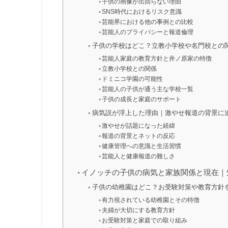
子供の画像が出回らない理由
SNS時代におけるリスク意識
芸能界における他の事例との比較
芸能人のプライバシーと報道倫理
子供の学校はどこ？立教小学校や名門校との
芸能人家庭の教育方針と井ノ原家の特徴
立教小学校との関係
ドミニコ学園の可能性
芸能人の子供が通う主な学校一覧
子供の成長と家庭のサポート
病気説が浮上した理由｜激やせ報道の背景に
激やせが話題になった経緯
報道の背景とネットの反応
健康管理への意識と生活習慣
芸能人と健康報道の難しさ
イノッチの子供の病気と家族関係と現在｜
子供の幼稚園はどこ？お受験対策や教育方針
有力視されている幼稚園とその特徴
夫婦が大切にする教育方針
お受験対策と家庭での取り組み