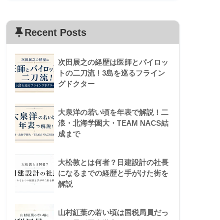
Recent Posts
次田展之の経歴は医師とパイロッ
トの二刀流！3島を巡るフライン
グドクター
大泉洋の若い頃を年表で解説！二
浪・北海学園大・TEAM NACS結
成まで
大松敦とは何者？日建設計の社長
になるまでの経歴と手がけた街を
解説
山村紅葉の若い頃は国税局員だっ