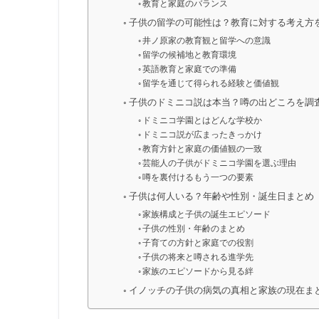
教育と家庭のバランス
子供の留学の可能性は？教育に対する考え方
井ノ原家の教育観と留学への意識
留学の候補地と教育環境
英語教育と家庭での準備
留学を通じて得られる経験と価値観
子供のドミニコ説は本当？噂の出どころを調
ドミニコ学園とはどんな学校か
ドミニコ説が広まったきっかけ
教育方針と家庭の価値観の一致
芸能人の子供がドミニコ学園を選ぶ理由
噂を裏付けるもう一つの要素
子供は何人いる？年齢や性別・誕生日まとめ
家族構成と子供の誕生エピソード
子供の性別・年齢のまとめ
子育ての方針と家庭での役割
子供の将来と噂される進学先
家族のエピソードから見る絆
イノッチの子供の病気の真相と家族の現在ま