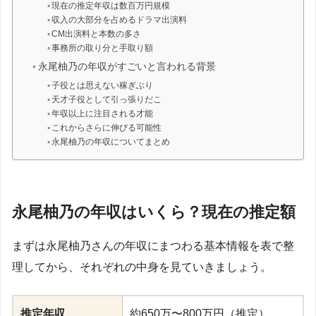
現在の推定年収は数百万円規模
収入の大部分を占めるドラマ出演料
CM出演料と本数の多さ
事務所の取り分と手取り額
永尾柚乃の年収がすごいと言われる背景
子役とは思えない稼ぎぶり
天才子役として引っ張りだこ
年収以上に注目される才能
これからさらに伸びる可能性
永尾柚乃の年収についてまとめ
永尾柚乃の年収はいくら？現在の推定額
まずは永尾柚乃さんの年収にまつわる基本情報を表で整
理してから、それぞれの中身を見ていきましょう。
推定年収
約650万〜800万円（推定）