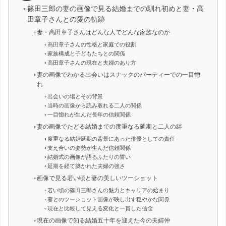
篠田三郎の妻の画像で見る結婚までの馴れ初めと妻・高
田章子さんとの愛の軌跡
妻・高田章子さんはどんな人でどんな家族なのか
高田章子さんの性格と家庭での役割
家族構成と子どもたちとの関係
高田章子さんの現在と夫婦のあり方
妻の画像でわかる出会いはスナックのパーティーでの一目惚
れ
出会いの場とその背景
当時の画像から読み取れる二人の関係
一目惚れが生んだ長年の信頼関係
妻の画像でたどる結婚までの度重なる延期と二人の絆
度重なる結婚延期の背景にあった俳優としての責任
支え合いの姿勢が生んだ信頼関係
結婚式の画像が語るふたりの誓い
延期を経て築かれた夫婦の強さ
画像で見る若い頃と妻の美しいツーショット
若い頃の篠田三郎さんの魅力とキャリアの始まり
妻とのツーショット画像が映し出す穏やかな関係
現在と比較して見える変化と一貫した信念
現在の画像で知る結婚五十年を迎えた今の夫婦仲