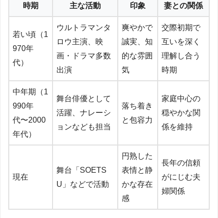
時期
主な活動
印象
妻との関係
ウルトラマンタ
爽やかで
交際初期で
若い頃（1
ロウ主演、映
誠実、知
互いを深く
970年
画・ドラマ多数
的な雰囲
理解し合う
代）
出演
気
時期
中年期（1
舞台俳優として
家庭中心の
990年
落ち着き
活躍、ナレーシ
穏やかな関
代〜2000
と包容力
ョンなども担当
係を維持
年代）
円熟した
長年の信頼
舞台「SOETS
表情と静
現在
がにじむ夫
U」などで活動
かな存在
婦関係
感