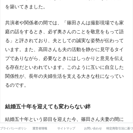
を築いてきました。
共演者や関係者の間では、「篠田さんは撮影現場でも家
庭の話をするとき、必ず奥さんのことを敬意をもって語
る」と評されており、夫としての誠実な姿勢が伝わって
います。また、高田さんも夫の活動を静かに見守るタイ
プでありながら、必要なときにはしっかりと意見を伝え
る存在だといわれています。このように互いに自立した
関係性が、長年の夫婦生活を支える大きな柱になってい
るのです。
結婚五十年を迎えても変わらない絆
結婚五十年という節目を迎えた今、篠田さん夫妻の間に
は、若い頃と変わらぬ穏やかな絆が流れています。近年
プライバシーポリシー
運営者情報
サイトマップ
お問い合わせ
特定商取引法に基づ