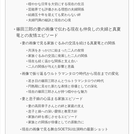
穏やかな日常を大切にする現在の生活
芸能界でも評価される理想の夫婦関係
結婚五十年を迎えても変わらない絆
夫婦円満の秘訣と現在の心境
篠田三郎の妻の画像で伝わる現在も仲良しの夫婦と真夏
竜との友情エピソード
妻の画像で見る家族ぐるみの交流を続ける真夏竜との関係
共演をきっかけに始まった二人の友情
家族ぐるみの交流に発展した二人の関係
現在も続く温かな関係と支え合い
二人の関係が与えた影響と意義
画像で振り返るウルトラマンタロウ時代から現在までの変化
若き日の篠田三郎さんとウルトラマンタロウの時代
円熟期に見せた新たな表情と俳優としての深化
現在の篠田三郎さんが持つ穏やかな魅力
妻と息子娘の心温まる家族エピソード
妻の高田章子さんとの絆と家庭の支え
息子と娘への深い愛情と教育方針
家族の絆を感じさせるエピソード
家族との関係が俳優としての原動力に
現在の画像で見る舞台SOETSU出演時の最新ショット