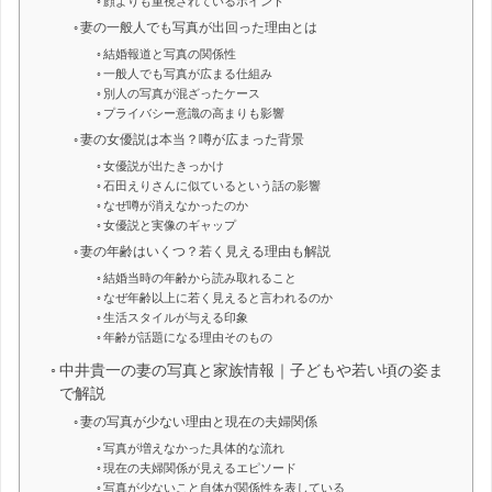
顔よりも重視されているポイント
妻の一般人でも写真が出回った理由とは
結婚報道と写真の関係性
一般人でも写真が広まる仕組み
別人の写真が混ざったケース
プライバシー意識の高まりも影響
妻の女優説は本当？噂が広まった背景
女優説が出たきっかけ
石田えりさんに似ているという話の影響
なぜ噂が消えなかったのか
女優説と実像のギャップ
妻の年齢はいくつ？若く見える理由も解説
結婚当時の年齢から読み取れること
なぜ年齢以上に若く見えると言われるのか
生活スタイルが与える印象
年齢が話題になる理由そのもの
中井貴一の妻の写真と家族情報｜子どもや若い頃の姿ま
で解説
妻の写真が少ない理由と現在の夫婦関係
写真が増えなかった具体的な流れ
現在の夫婦関係が見えるエピソード
写真が少ないこと自体が関係性を表している