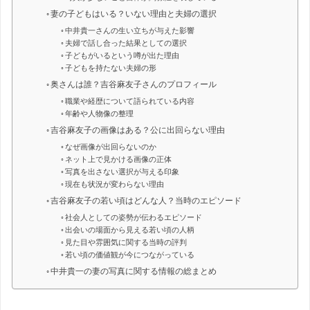
妻の子どもはいる？いない理由と夫婦の選択
中井貴一さんの生い立ちが与えた影響
夫婦で話し合った結果としての選択
子どもがいるという噂が出た理由
子どもを持たない夫婦の形
奥さんは誰？吉谷麻友子さんのプロフィール
職業や経歴について語られている内容
年齢や人物像の整理
吉谷麻友子の画像はある？公に出回らない理由
なぜ画像が出回らないのか
ネット上で見かける画像の正体
写真を出さない選択が与える印象
現在も状況が変わらない理由
吉谷麻友子の若い頃はどんな人？当時のエピソード
社会人としての姿勢が伝わるエピソード
出会いの場面から見える若い頃の人柄
見た目や雰囲気に関する当時の評判
若い頃の価値観が今につながっている
中井貴一の妻の写真に関する情報の総まとめ