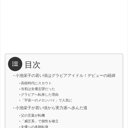
目次
小池栄子の若い頃はグラビアアイドル！デビューの経緯
高校時代にスカウト
当初は女優志望だった
グラビアへ転身した理由
「宇宙一のメロンパイ」で人気に
小池栄子が若い頃から実力派へ歩んだ道
父の言葉が転機
「威圧系」で個性を確立
女優への本格転身