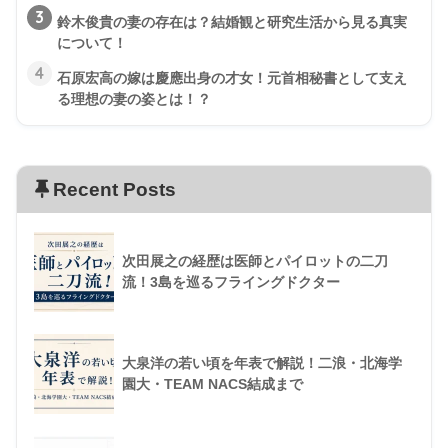
3
鈴木俊貴の妻の存在は？結婚観と研究生活から見る真実
について！
4
石原宏高の嫁は慶應出身の才女！元首相秘書として支え
る理想の妻の姿とは！？
Recent Posts
次田展之の経歴は医師とパイロットの二刀
流！3島を巡るフライングドクター
大泉洋の若い頃を年表で解説！二浪・北海学
園大・TEAM NACS結成まで