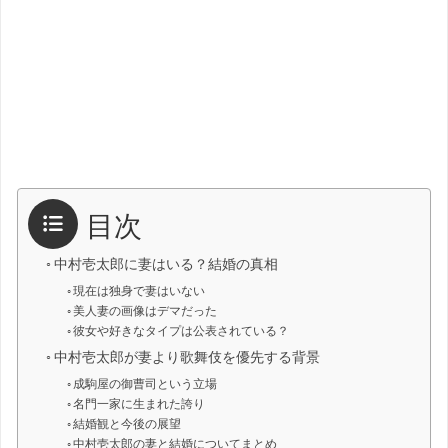
目次
中村壱太郎に妻はいる？結婚の真相
現在は独身で妻はいない
美人妻の画像はデマだった
彼女や好きなタイプは公表されている？
中村壱太郎が妻より歌舞伎を優先する背景
成駒屋の御曹司という立場
名門一家に生まれた誇り
結婚観と今後の展望
中村壱太郎の妻と結婚についてまとめ