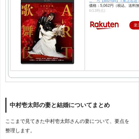
こゝろ【Blu-ray】 [ 尾上右近 
価格：5,062円（税込、送料
6/13時点)
楽
中村壱太郎の妻と結婚についてまとめ
ここまで見てきた中村壱太郎さんの妻について、要点を
整理します。