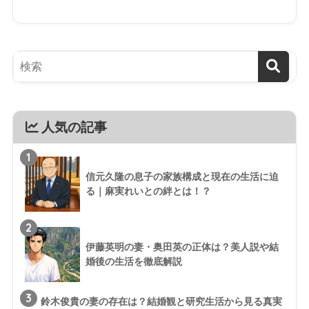
人気の記事
1
信元久隆の息子の家族構成と現在の生活に迫
る｜麻実れいとの絆とは！？
2
伊藤英明の妻・奥田英の正体は？美人説や結
婚後の生活を徹底解説
3
鈴木俊貴の妻の存在は？結婚観と研究生活から見る真実