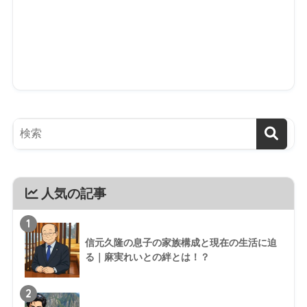
人気の記事
1
信元久隆の息子の家族構成と現在の生活に迫
る｜麻実れいとの絆とは！？
2