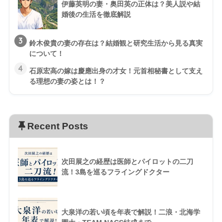
伊藤英明の妻・奥田英の正体は？美人説や結
婚後の生活を徹底解説
3
鈴木俊貴の妻の存在は？結婚観と研究生活から見る真実
について！
4
石原宏高の嫁は慶應出身の才女！元首相秘書として支え
る理想の妻の姿とは！？
Recent Posts
次田展之の経歴は医師とパイロットの二刀
流！3島を巡るフライングドクター
大泉洋の若い頃を年表で解説！二浪・北海学