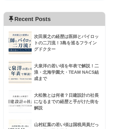
Recent Posts
次田展之の経歴は医師とパイロッ
トの二刀流！3島を巡るフライン
グドクター
大泉洋の若い頃を年表で解説！二
浪・北海学園大・TEAM NACS結
成まで
大松敦とは何者？日建設計の社長
になるまでの経歴と手がけた街を
解説
山村紅葉の若い頃は国税局員だっ