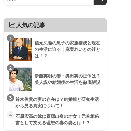
人気の記事
1
信元久隆の息子の家族構成と現在
の生活に迫る｜麻実れいとの絆と
は！？
2
伊藤英明の妻・奥田英の正体は？
美人説や結婚後の生活を徹底解説
3
鈴木俊貴の妻の存在は？結婚観と研究生活
から見る真実について！
4
石原宏高の嫁は慶應出身の才女！元首相秘
書として支える理想の妻の姿とは！？