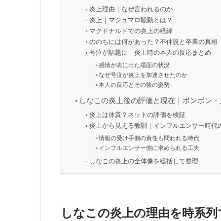
炎上理由｜なぜ言われるのか
炎上｜マシュマロ騒動とは？
マクドナルドでの炎上の経緯
ののちには何があった？不仲説と卒業の真相
号泣が話題に｜炎上時の本人の反応まとめ
感情が表に出た場面の状況
なぜ号泣が炎上を加速させたのか
本人の反応とその後の姿勢
しなこの炎上後の評価と現在｜ボンボン・
炎上は体質？ネットの評価を検証
炎上から見える教訓｜インフルエンサー時代
情報の受け手側の責任も問われる時代
インフルエンサー側に求められる工夫
しなこの炎上の全体像を総括して整理
しなこの炎上の理由を時系列